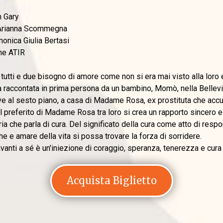
n Gary
 Arianna Scommegna
rmonica Giulia Bertasi
ne ATIR
tutti e due bisogno di amore come non si era mai visto alla loro e
ia raccontata in prima persona da un bambino, Momò, nella Bellevil
 al sesto piano, a casa di Madame Rosa, ex prostituta che accudi
 preferito di Madame Rosa tra loro si crea un rapporto sincero e 
ria che parla di cura. Del significato della cura come atto di res
che e amare della vita si possa trovare la forza di sorridere.
avanti a sé è un'iniezione di coraggio, speranza, tenerezza e cura 
Acquista Biglietto