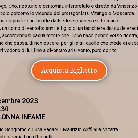
go, Uno, nessuno e centomila interpretato e diretto da Vincenzo 
colo percorre le vicende del protagonista, Vitangelo Moscarda.
e originali sono scritte dallo stesso Vincenzo Romano.
, un uomo di ventotto anni, è figlio di un banchiere dal quale eredi
, accorgendosi casualmente che il suo naso pende verso destra,
no che passa, di non essere, per gli altri, quello che crede di es
tri vedono di lui, fino a diventare aria, vento, puro spirito.
Acquista Biglietto
icembre 2023
:30
LONNA INFAME
io Bongiorno e Luca Radaelli, Maurizio Aliffi alla chitarra
to e regia Luca Radaelli