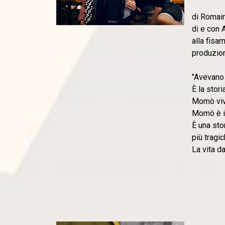
di Romai
di e con
alla fisa
produzio
"Avevano 
È la stor
Momò vive
Momò è il
È una sto
più tragi
La vita d