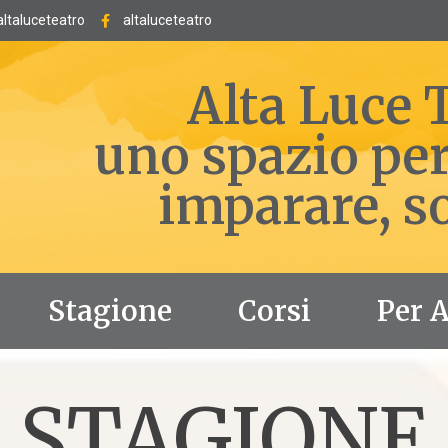
altaluceteatro
altaluceteatro
Alta Luce 
uno spazio per
imparare, s
Stagione
Corsi
Per 
STAGIONE