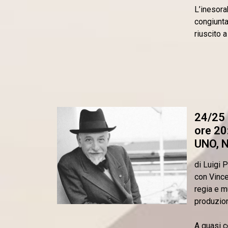
L’inesora
congiunta
riuscito 
24/25
ore 20
UNO, 
di Luigi 
con Vinc
regia e m
produzio
A quasi c