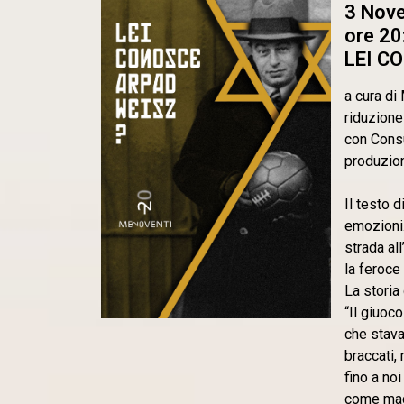
3 Nov
ore 20
LEI C
a cura d
riduzione
con Consu
produzio
Il testo 
emozioni.
strada al
la feroce
La storia
“Il giuoco
che stava
braccati, 
fino a no
come mac