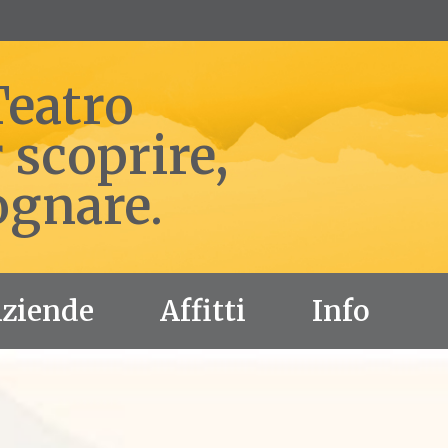
Teatro
 scoprire,
ognare.
Aziende
Affitti
Info