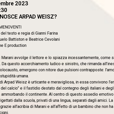
embre 2023
:30
ONOSCE ARPAD WEISZ?
i MENOVENTI
 del testo e regia di Gianni Farina
elo Battiston e Beatrice Cevolani
ne E production
di Marani avvolge il lettore e lo spiazza incessantemente, come s
 Da questo accerchiamento ludico e sinistro, che rimanda all’ineso
l’olocausto, emergono con nitore due pulsioni contrapposte: l’amore
 stupidità umana.
 di Arpad Weisz è urticante e meravigliosa, in essa convivono l’e
 del calcio” e il fastidio destato dal contegno degli italiani e deg
 ammorbando il continente. Al centro di questo assedio emotivo 
rigettati dalla scuola, privati di una lingua, separati dagli amici. L
i grazie all’acribia di Marani e all’affetto di un bambino che non 
igni.