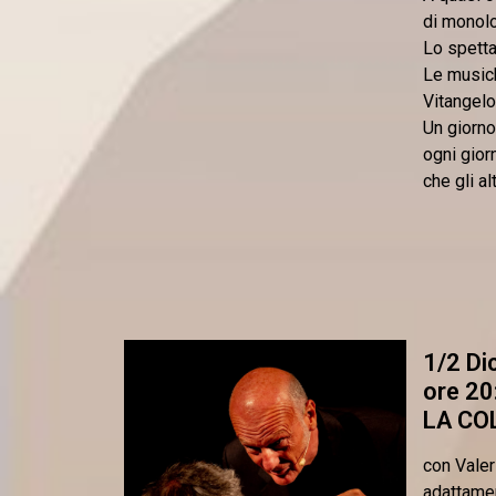
di monolo
Lo spetta
Le musich
Vitangelo
Un giorno
ogni gior
che gli al
1/2 D
ore 20
LA CO
con Valer
adattamen